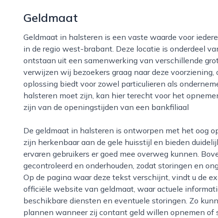
Geldmaat
Geldmaat in halsteren is een vaste waarde voor iedereen die snel en veilig contant geld wil regelen
in de regio west-brabant. Deze locatie is onderdeel va
ontstaan uit een samenwerking van verschillende grot
verwijzen wij bezoekers graag naar deze voorziening,
oplossing biedt voor zowel particulieren als ondernem
halsteren moet zijn, kan hier terecht voor het opnemen
zijn van de openingstijden van een bankfiliaal
de geldmaat in halsteren is ontworpen met het oog op gebruiksgemak en veiligheid. De automaten
zijn herkenbaar aan de gele huisstijl en bieden duideli
ervaren gebruikers er goed mee overweg kunnen. Bove
gecontroleerd en onderhouden, zodat storingen en o
Op de pagina waar deze tekst verschijnt, vindt u de e
officiële website van geldmaat, waar actuele informati
beschikbare diensten en eventuele storingen. Zo kun
plannen wanneer zij contant geld willen opnemen of s