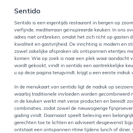
Sentido
Sentido is een eigentijds restaurant in bergen op zoom dat bekendstaat om zijn warme sfeer en
verfijnde, mediterraan geïnspireerde keuken. In ons ov
adres niet ontbreken, omdat het zich richt op gasten 
kwaliteit en gastvrijheid. De inrichting is modern en st
zowel zakelijke afspraken als ontspannen etentjes met
komen. Wie op zoek is naar een plek waar aandacht vo
wordt gekookt, vindt in sentido een aantrekkelijke ke
u op deze pagina terugvindt, krijgt u een eerste indru
In de menukaart van sentido ligt de nadruk op seizoensgebonden ingrediënten en pure smaken,
waarbij traditionele invloeden worden gecombineerd me
in de keuken werkt met verse producten en bereidt zo
combinaties, zodat zowel de nieuwsgierige fijnproever a
gading vindt. Daarnaast speelt beleving een belangrijk
gerechten toe te lichten en adviseert desgewenst bij
ontstaat een ontspannen ritme tijdens lunch of dine