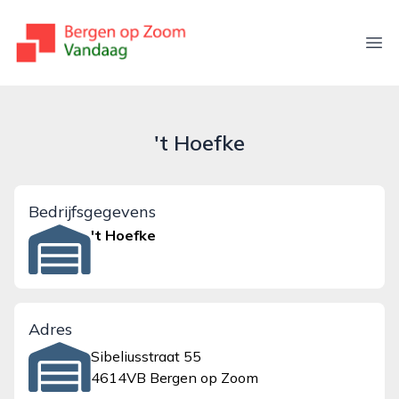
bergenopzoomvandaag.nl
Ope
't Hoefke
Bedrijfsgegevens
't Hoefke
Adres
Sibeliusstraat 55
4614VB Bergen op Zoom