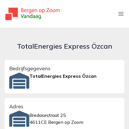
bergenopzoomvandaag.nl
Ope
TotalEnergies Express Özcan
Bedrijfsgegevens
TotalEnergies Express Özcan
Adres
Bredasestraat 25
4611CE Bergen op Zoom