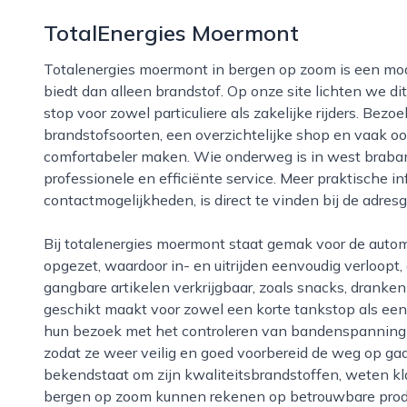
TotalEnergies Moermont
Totalenergies moermont in bergen op zoom is een modern en veelzijdig tankstation dat veel meer
biedt dan alleen brandstof. Op onze site lichten we dit
stop voor zowel particuliere als zakelijke rijders. Bezo
brandstofsoorten, een overzichtelijke shop en vaak oo
comfortabeler maken. Wie onderweg is in west brabant
professionele en efficiënte service. Meer praktische i
contactmogelijkheden, is direct te vinden bij de adres
Bij totalenergies moermont staat gemak voor de automobilist centraal. Het station is doorgaans ruim
opgezet, waardoor in- en uitrijden eenvoudig verloopt, 
gangbare artikelen verkrijgbaar, zoals snacks, dranken
geschikt maakt voor zowel een korte tankstop als een 
hun bezoek met het controleren van bandenspanning of
zodat ze weer veilig en goed voorbereid de weg op gaa
bekendstaat om zijn kwaliteitsbrandstoffen, weten kla
bergen op zoom kunnen rekenen op betrouwbare prod