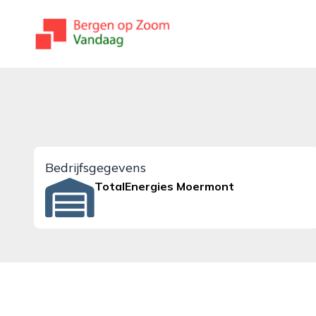
bergenopzoomvandaag.nl
Bedrijfsgegevens
TotalEnergies Moermont