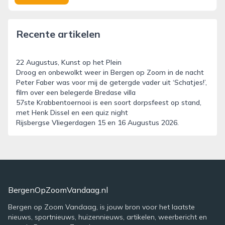
Recente artikelen
22 Augustus, Kunst op het Plein
Droog en onbewolkt weer in Bergen op Zoom in de nacht
Peter Faber was voor mij de getergde vader uit ‘Schatjes!’,
film over een belegerde Bredase villa
57ste Krabbentoernooi is een soort dorpsfeest op stand,
met Henk Dissel en een quiz night
Rijsbergse Vliegerdagen 15 en 16 Augustus 2026.
BergenOpZoomVandaag.nl
Bergen op Zoom Vandaag, is jouw bron voor het laatste
nieuws, sportnieuws, huizennieuws, artikelen, weerbericht en