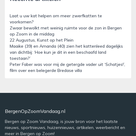
Laat u uw kat helpen om meer zwerfkatten te
voorkomen?
Zwaar bewolkt met weinig ruimte voor de zon in Bergen
op Zoom in de middag
22 Augustus, Kunst op het Plein
Maaike (39) en Amanda (40) zien het kattenleed dagelijks
van dichtbij: ‘Hoe kun je dit in een beschaafd land
toestaan?’
Peter Faber was voor mij de getergde vader uit ‘Schatjes!’,
film over een belegerde Bredase villa
BergenOpZoomVandaag.nl
Bergen op Zoom Vandaag, is jouw bron voor het laatste
nieuws, sportnieuws, huizennieuws, artikelen, weerbericht en
meer in Bergen op Zoom!