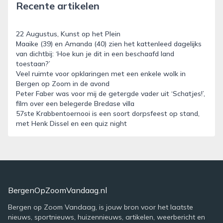
Recente artikelen
22 Augustus, Kunst op het Plein
Maaike (39) en Amanda (40) zien het kattenleed dagelijks
van dichtbij: ‘Hoe kun je dit in een beschaafd land
toestaan?’
Veel ruimte voor opklaringen met een enkele wolk in
Bergen op Zoom in de avond
Peter Faber was voor mij de getergde vader uit ‘Schatjes!’,
film over een belegerde Bredase villa
57ste Krabbentoernooi is een soort dorpsfeest op stand,
met Henk Dissel en een quiz night
BergenOpZoomVandaag.nl
Bergen op Zoom Vandaag, is jouw bron voor het laatste
nieuws, sportnieuws, huizennieuws, artikelen, weerbericht en