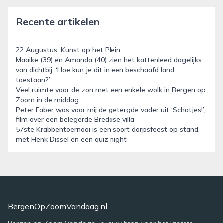
Recente artikelen
22 Augustus, Kunst op het Plein
Maaike (39) en Amanda (40) zien het kattenleed dagelijks
van dichtbij: ‘Hoe kun je dit in een beschaafd land
toestaan?’
Veel ruimte voor de zon met een enkele wolk in Bergen op
Zoom in de middag
Peter Faber was voor mij de getergde vader uit ‘Schatjes!’,
film over een belegerde Bredase villa
57ste Krabbentoernooi is een soort dorpsfeest op stand,
met Henk Dissel en een quiz night
BergenOpZoomVandaag.nl