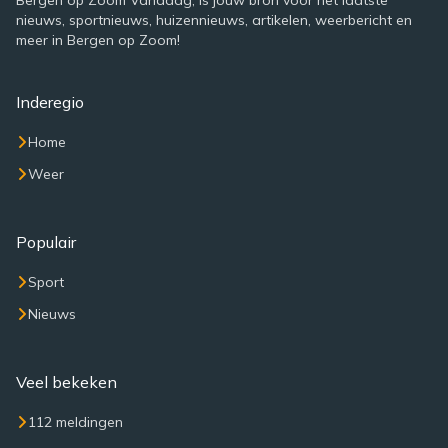
Bergen op Zoom Vandaag, is jouw bron voor het laatste
nieuws, sportnieuws, huizennieuws, artikelen, weerbericht en
meer in Bergen op Zoom!
Inderegio
Home
Weer
Populair
Sport
Nieuws
Veel bekeken
112 meldingen