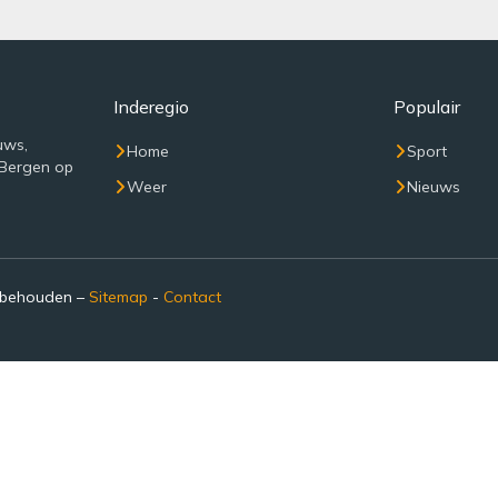
Inderegio
Populair
uws,
Home
Sport
 Bergen op
Weer
Nieuws
rbehouden –
Sitemap
-
Contact