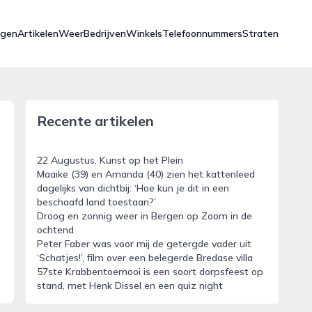
ngen
Artikelen
Weer
Bedrijven
Winkels
Telefoonnummers
Straten
Recente artikelen
22 Augustus, Kunst op het Plein
Maaike (39) en Amanda (40) zien het kattenleed
dagelijks van dichtbij: ‘Hoe kun je dit in een
beschaafd land toestaan?’
Droog en zonnig weer in Bergen op Zoom in de
ochtend
Peter Faber was voor mij de getergde vader uit
‘Schatjes!’, film over een belegerde Bredase villa
57ste Krabbentoernooi is een soort dorpsfeest op
stand, met Henk Dissel en een quiz night