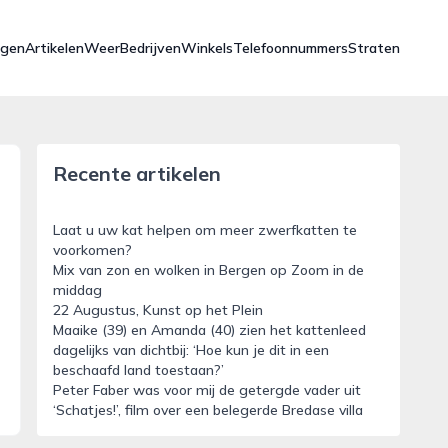
ngen
Artikelen
Weer
Bedrijven
Winkels
Telefoonnummers
Straten
Recente artikelen
Laat u uw kat helpen om meer zwerfkatten te
voorkomen?
Mix van zon en wolken in Bergen op Zoom in de
middag
22 Augustus, Kunst op het Plein
Maaike (39) en Amanda (40) zien het kattenleed
dagelijks van dichtbij: ‘Hoe kun je dit in een
beschaafd land toestaan?’
Peter Faber was voor mij de getergde vader uit
‘Schatjes!’, film over een belegerde Bredase villa