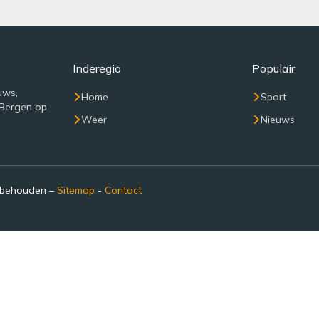
Inderegio
Populair
uws,
Home
Sport
 Bergen op
Weer
Nieuws
rbehouden –
Sitemap
-
Contact