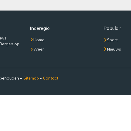
Inderegio
Populair
uws,
Home
Sport
 Bergen op
Weer
Nieuws
rbehouden –
Sitemap
-
Contact