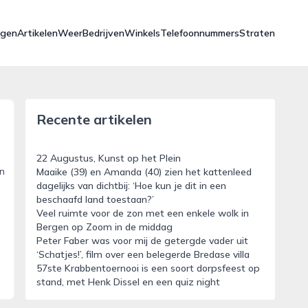
ngen
Artikelen
Weer
Bedrijven
Winkels
Telefoonnummers
Straten
Recente artikelen
22 Augustus, Kunst op het Plein
n
Maaike (39) en Amanda (40) zien het kattenleed
dagelijks van dichtbij: ‘Hoe kun je dit in een
beschaafd land toestaan?’
Veel ruimte voor de zon met een enkele wolk in
Bergen op Zoom in de middag
Peter Faber was voor mij de getergde vader uit
‘Schatjes!’, film over een belegerde Bredase villa
57ste Krabbentoernooi is een soort dorpsfeest op
stand, met Henk Dissel en een quiz night