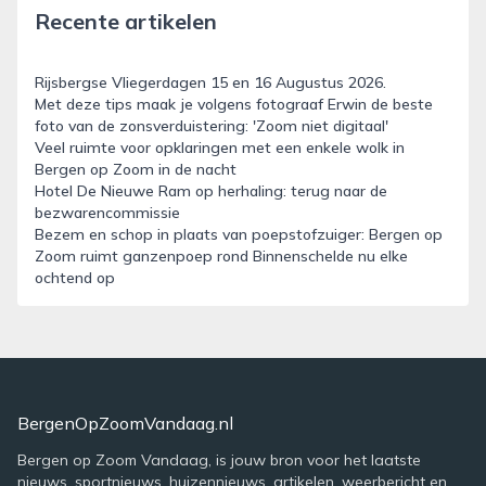
Recente artikelen
Rijsbergse Vliegerdagen 15 en 16 Augustus 2026.
Met deze tips maak je volgens fotograaf Erwin de beste
foto van de zonsverduistering: 'Zoom niet digitaal'
Veel ruimte voor opklaringen met een enkele wolk in
Bergen op Zoom in de nacht
Hotel De Nieuwe Ram op herhaling: terug naar de
bezwarencommissie
Bezem en schop in plaats van poepstofzuiger: Bergen op
Zoom ruimt ganzenpoep rond Binnenschelde nu elke
ochtend op
BergenOpZoomVandaag.nl
Bergen op Zoom Vandaag, is jouw bron voor het laatste
nieuws, sportnieuws, huizennieuws, artikelen, weerbericht en