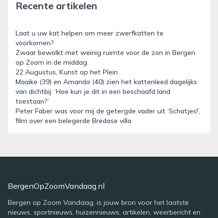
Recente artikelen
Laat u uw kat helpen om meer zwerfkatten te
voorkomen?
Zwaar bewolkt met weinig ruimte voor de zon in Bergen
op Zoom in de middag
22 Augustus, Kunst op het Plein
Maaike (39) en Amanda (40) zien het kattenleed dagelijks
van dichtbij: ‘Hoe kun je dit in een beschaafd land
toestaan?’
Peter Faber was voor mij de getergde vader uit ‘Schatjes!’,
film over een belegerde Bredase villa
BergenOpZoomVandaag.nl
Bergen op Zoom Vandaag, is jouw bron voor het laatste
nieuws, sportnieuws, huizennieuws, artikelen, weerbericht en