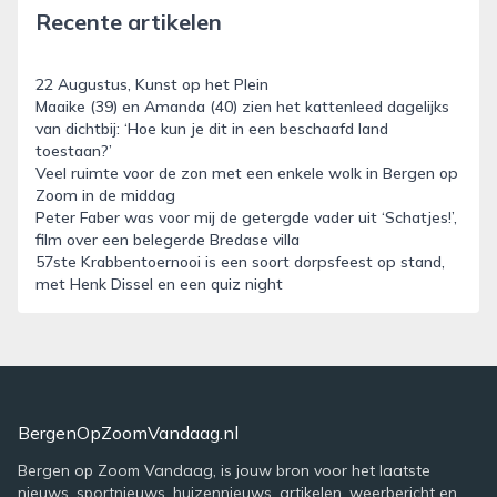
Recente artikelen
22 Augustus, Kunst op het Plein
Maaike (39) en Amanda (40) zien het kattenleed dagelijks
van dichtbij: ‘Hoe kun je dit in een beschaafd land
toestaan?’
Veel ruimte voor de zon met een enkele wolk in Bergen op
Zoom in de middag
Peter Faber was voor mij de getergde vader uit ‘Schatjes!’,
film over een belegerde Bredase villa
57ste Krabbentoernooi is een soort dorpsfeest op stand,
met Henk Dissel en een quiz night
BergenOpZoomVandaag.nl
Bergen op Zoom Vandaag, is jouw bron voor het laatste
nieuws, sportnieuws, huizennieuws, artikelen, weerbericht en