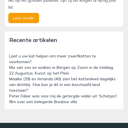
Nu, bij het gouden jubileum, zijn zij als enigen al vijftig jaar
lid.
Lees verder
Recente artikelen
Laat u uw kat helpen om meer zwerfkatten te
voorkomen?
Mix van zon en wolken in Bergen op Zoom in de middag
22 Augustus, Kunst op het Plein
Maaike (39) en Amanda (40) zien het kattenleed dagelijks
van dichtbij: ‘Hoe kun je dit in een beschaafd land
toestaan?’
Peter Faber was voor mij de getergde vader uit ‘Schatjes!’,
film over een belegerde Bredase villa