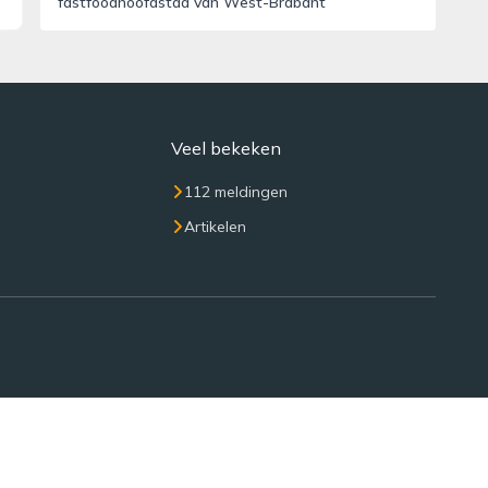
fastfoodhoofdstad van West-Brabant
Veel bekeken
112 meldingen
Artikelen