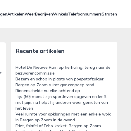
ngen
Artikelen
Weer
Bedrijven
Winkels
Telefoonnummers
Straten
Recente artikelen
Hotel De Nieuwe Ram op herhaling: terug naar de
t
bezwarencommissie
Bezem en schop in plaats van poepstofzuiger:
Bergen op Zoom ruimt ganzenpoep rond
Binnenschelde nu elke ochtend op
Tijs (50) moest zijn sportleven opgeven en leeft
met pijn: nu helpt hij anderen weer genieten van
het leven
Veel ruimte voor opklaringen met een enkele wolk
in Bergen op Zoom in de avond
Friet, falafel of Febo-kroket: Bergen op Zoom