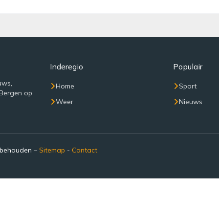
Inderegio
Populair
uws,
Home
Sport
 Bergen op
Weer
Nieuws
rbehouden –
Sitemap
-
Contact