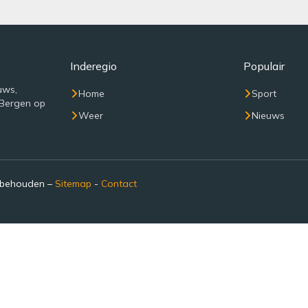
Inderegio
Populair
uws,
Home
Sport
 Bergen op
Weer
Nieuws
rbehouden –
Sitemap
-
Contact