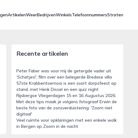
ngen
Artikelen
Weer
Bedrijven
Winkels
Telefoonnummers
Straten
Recente artikelen
Peter Faber was voor mij de getergde vader uit
‘Schatjes!’, film over een belegerde Bredase villa
57ste Krabbentoernooi is een soort dorpsfeest op
stand, met Henk Dissel en een quiz night
Rijsbergse Vliegerdagen 15 en 16 Augustus 2026.
Met deze tips maak je volgens fotograaf Erwin de
beste foto van de zonsverduistering: 'Zoom niet
digitaal'
Veel ruimte voor opklaringen met een enkele wolk
in Bergen op Zoom in de nacht