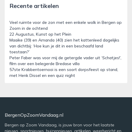
Recente artikelen
Veel ruimte voor de zon met een enkele wolk in Bergen op
Zoom in de ochtend
22 Augustus, Kunst op het Plein
Maaike (39) en Amanda (40) zien het kattenleed dagelijks
van dichtbij: ‘Hoe kun je dit in een beschaafd land
toestaan?’
Peter Faber was voor mij de getergde vader uit ‘Schatjes!’,
film over een belegerde Bredase villa
57ste Krabbentoernooi is een soort dorpsfeest op stand,
met Henk Dissel en een quiz night
BergenOpZoomVandaag.nl
Bergen op Zoom Vandaag, is jouw bron voor het laatste
nieuws, sportnieuws, huizennieuws, artikelen, weerbericht en