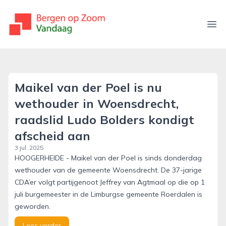
bergenopzoomvandaag.nl
Ope
Maikel van der Poel is nu
wethouder in Woensdrecht,
raadslid Ludo Bolders kondigt
afscheid aan
3 jul. 2025
HOOGERHEIDE - Maikel van der Poel is sinds donderdag
wethouder van de gemeente Woensdrecht. De 37-jarige
CDA’er volgt partijgenoot Jeffrey van Agtmaal op die op 1
juli burgemeester in de Limburgse gemeente Roerdalen is
geworden.
Lees verder