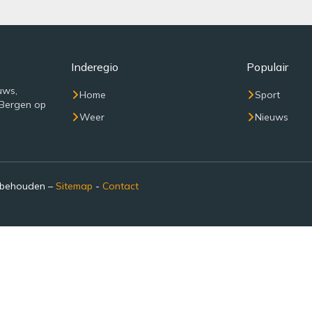
Inderegio
Populair
uws,
Home
Sport
 Bergen op
Weer
Nieuws
rbehouden –
Sitemap
-
Contact