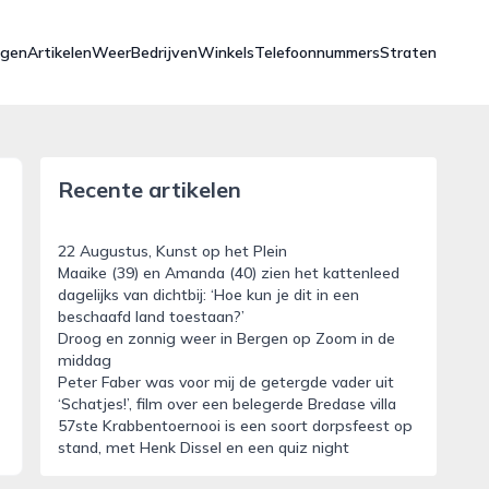
ngen
Artikelen
Weer
Bedrijven
Winkels
Telefoonnummers
Straten
Recente artikelen
22 Augustus, Kunst op het Plein
Maaike (39) en Amanda (40) zien het kattenleed
dagelijks van dichtbij: ‘Hoe kun je dit in een
beschaafd land toestaan?’
Droog en zonnig weer in Bergen op Zoom in de
middag
Peter Faber was voor mij de getergde vader uit
‘Schatjes!’, film over een belegerde Bredase villa
57ste Krabbentoernooi is een soort dorpsfeest op
stand, met Henk Dissel en een quiz night