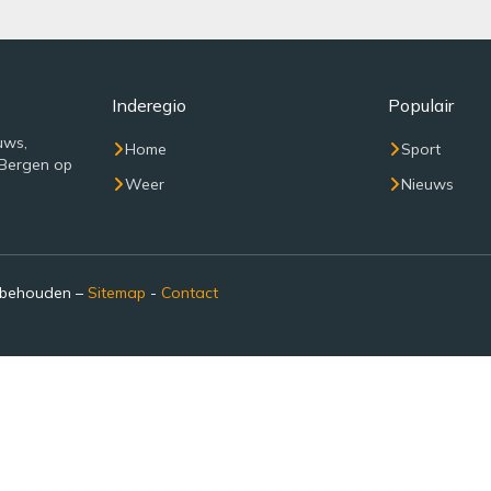
Inderegio
Populair
uws,
Home
Sport
 Bergen op
Weer
Nieuws
rbehouden –
Sitemap
-
Contact