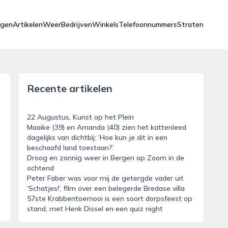
ngen
Artikelen
Weer
Bedrijven
Winkels
Telefoonnummers
Straten
Recente artikelen
22 Augustus, Kunst op het Plein
Maaike (39) en Amanda (40) zien het kattenleed
dagelijks van dichtbij: ‘Hoe kun je dit in een
beschaafd land toestaan?’
Droog en zonnig weer in Bergen op Zoom in de
ochtend
Peter Faber was voor mij de getergde vader uit
‘Schatjes!’, film over een belegerde Bredase villa
57ste Krabbentoernooi is een soort dorpsfeest op
stand, met Henk Dissel en een quiz night