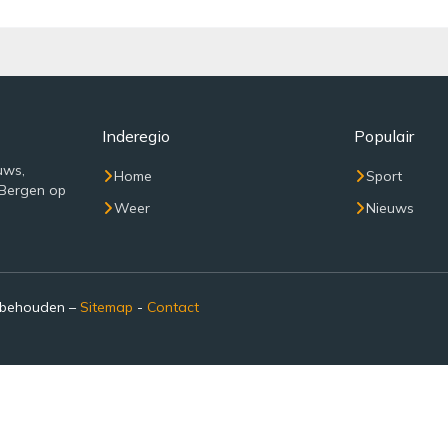
Inderegio
Populair
uws,
Home
Sport
 Bergen op
Weer
Nieuws
rbehouden –
Sitemap
-
Contact