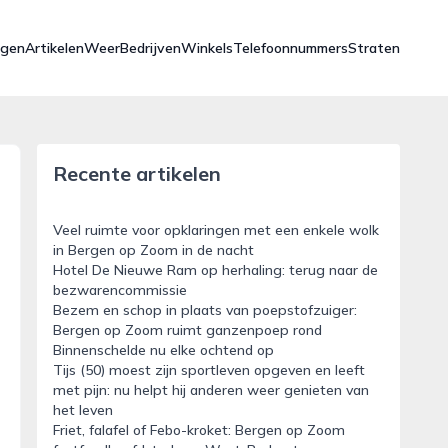
ngen
Artikelen
Weer
Bedrijven
Winkels
Telefoonnummers
Straten
Recente artikelen
Veel ruimte voor opklaringen met een enkele wolk
in Bergen op Zoom in de nacht
Hotel De Nieuwe Ram op herhaling: terug naar de
bezwarencommissie
Bezem en schop in plaats van poepstofzuiger:
Bergen op Zoom ruimt ganzenpoep rond
Binnenschelde nu elke ochtend op
Tijs (50) moest zijn sportleven opgeven en leeft
met pijn: nu helpt hij anderen weer genieten van
het leven
Friet, falafel of Febo-kroket: Bergen op Zoom