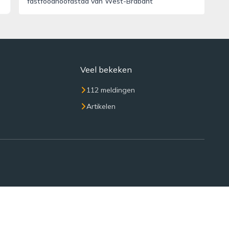
fastfoodhoofdstad van West-Brabant
Veel bekeken
112 meldingen
Artikelen