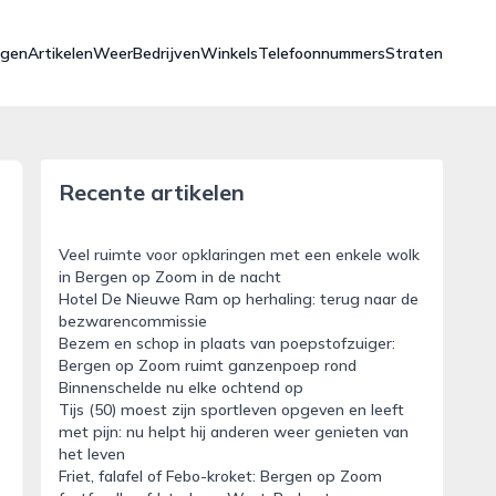
ngen
Artikelen
Weer
Bedrijven
Winkels
Telefoonnummers
Straten
Recente artikelen
Veel ruimte voor opklaringen met een enkele wolk
in Bergen op Zoom in de nacht
Hotel De Nieuwe Ram op herhaling: terug naar de
bezwarencommissie
Bezem en schop in plaats van poepstofzuiger:
Bergen op Zoom ruimt ganzenpoep rond
Binnenschelde nu elke ochtend op
Tijs (50) moest zijn sportleven opgeven en leeft
met pijn: nu helpt hij anderen weer genieten van
het leven
Friet, falafel of Febo-kroket: Bergen op Zoom