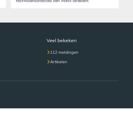
fastfoodhoofdstad van West-Brabant
Veel bekeken
112 meldingen
Artikelen