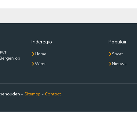
Inderegio
Populair
uws,
Home
Sport
 Bergen op
Weer
Nieuws
rbehouden –
Sitemap
-
Contact