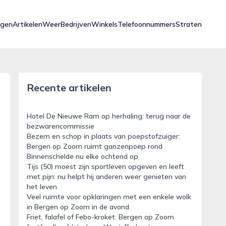
ngen
Artikelen
Weer
Bedrijven
Winkels
Telefoonnummers
Straten
Recente artikelen
Hotel De Nieuwe Ram op herhaling: terug naar de
bezwarencommissie
Bezem en schop in plaats van poepstofzuiger:
Bergen op Zoom ruimt ganzenpoep rond
Binnenschelde nu elke ochtend op
Tijs (50) moest zijn sportleven opgeven en leeft
met pijn: nu helpt hij anderen weer genieten van
het leven
Veel ruimte voor opklaringen met een enkele wolk
in Bergen op Zoom in de avond
Friet, falafel of Febo-kroket: Bergen op Zoom