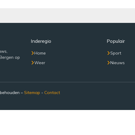
Inderegio
Populair
uws,
Home
Sport
 Bergen op
Weer
Nieuws
rbehouden –
Sitemap
-
Contact