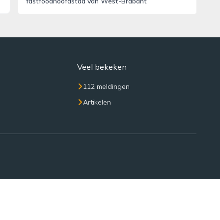
fastfoodhoofdstad van West-Brabant
Veel bekeken
112 meldingen
Artikelen