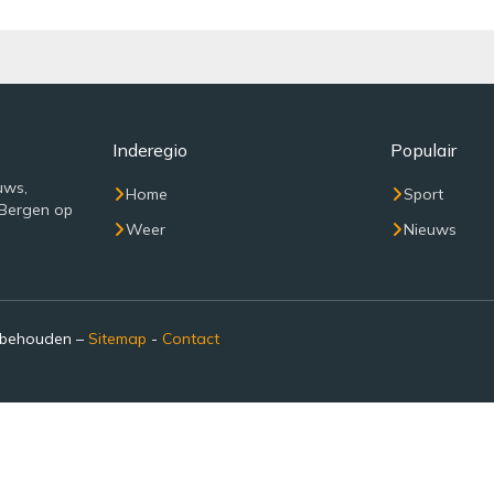
Inderegio
Populair
uws,
Home
Sport
 Bergen op
Weer
Nieuws
rbehouden –
Sitemap
-
Contact