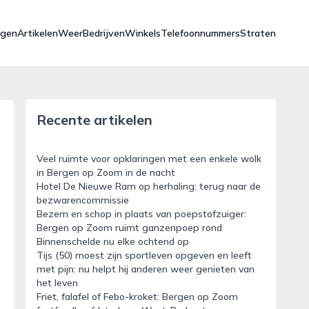
ngen
Artikelen
Weer
Bedrijven
Winkels
Telefoonnummers
Straten
Recente artikelen
Veel ruimte voor opklaringen met een enkele wolk
in Bergen op Zoom in de nacht
Hotel De Nieuwe Ram op herhaling: terug naar de
bezwarencommissie
Bezem en schop in plaats van poepstofzuiger:
Bergen op Zoom ruimt ganzenpoep rond
Binnenschelde nu elke ochtend op
Tijs (50) moest zijn sportleven opgeven en leeft
met pijn: nu helpt hij anderen weer genieten van
het leven
Friet, falafel of Febo-kroket: Bergen op Zoom