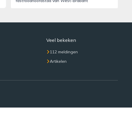
fastfoodhoofdstad van West-Brabant
Veel bekeken
112 meldingen
Artikelen