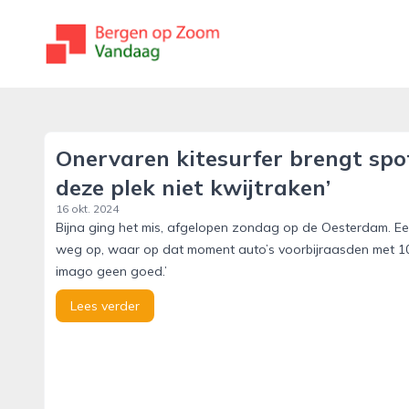
bergenopzoomvandaag.nl
Onervaren kitesurfer brengt spot
deze plek niet kwijtraken’
16 okt. 2024
Bijna ging het mis, afgelopen zondag op de Oesterdam. Een k
weg op, waar op dat moment auto’s voorbijraasden met 100 
imago geen goed.’
Lees verder