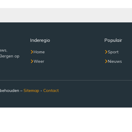
Inderegio
Populair
uws,
Home
Sport
 Bergen op
Weer
Nieuws
rbehouden –
Sitemap
-
Contact