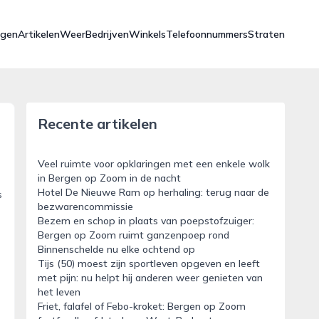
ngen
Artikelen
Weer
Bedrijven
Winkels
Telefoonnummers
Straten
Recente artikelen
Veel ruimte voor opklaringen met een enkele wolk
in Bergen op Zoom in de nacht
Hotel De Nieuwe Ram op herhaling: terug naar de
s
bezwarencommissie
Bezem en schop in plaats van poepstofzuiger:
Bergen op Zoom ruimt ganzenpoep rond
Binnenschelde nu elke ochtend op
Tijs (50) moest zijn sportleven opgeven en leeft
met pijn: nu helpt hij anderen weer genieten van
het leven
Friet, falafel of Febo-kroket: Bergen op Zoom