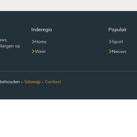
Inderegio
Populair
uws,
Home
Sport
 Bergen op
Weer
Nieuws
rbehouden –
Sitemap
-
Contact