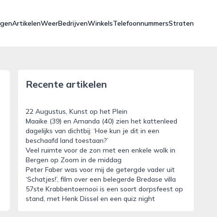
ngen
Artikelen
Weer
Bedrijven
Winkels
Telefoonnummers
Straten
Recente artikelen
22 Augustus, Kunst op het Plein
Maaike (39) en Amanda (40) zien het kattenleed
dagelijks van dichtbij: ‘Hoe kun je dit in een
beschaafd land toestaan?’
Veel ruimte voor de zon met een enkele wolk in
Bergen op Zoom in de middag
Peter Faber was voor mij de getergde vader uit
‘Schatjes!’, film over een belegerde Bredase villa
57ste Krabbentoernooi is een soort dorpsfeest op
stand, met Henk Dissel en een quiz night