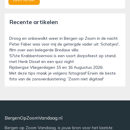
Recente artikelen
Droog en onbewolkt weer in Bergen op Zoom in de nacht
Peter Faber was voor mij de getergde vader uit ‘Schatjes!’,
film over een belegerde Bredase villa
57ste Krabbentoernooi is een soort dorpsfeest op stand,
met Henk Dissel en een quiz night
Rijsbergse Vliegerdagen 15 en 16 Augustus 2026.
Met deze tips maak je volgens fotograaf Erwin de beste
foto van de zonsverduistering: 'Zoom niet digitaal'
BergenOpZoomVandaag.nl
Bergen op Zoom Vandaag, is jouw bron voor het laatste