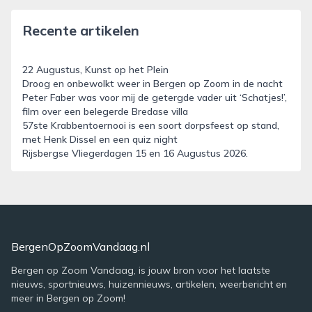
Recente artikelen
22 Augustus, Kunst op het Plein
Droog en onbewolkt weer in Bergen op Zoom in de nacht
Peter Faber was voor mij de getergde vader uit ‘Schatjes!’,
film over een belegerde Bredase villa
57ste Krabbentoernooi is een soort dorpsfeest op stand,
met Henk Dissel en een quiz night
Rijsbergse Vliegerdagen 15 en 16 Augustus 2026.
BergenOpZoomVandaag.nl
Bergen op Zoom Vandaag, is jouw bron voor het laatste
nieuws, sportnieuws, huizennieuws, artikelen, weerbericht en
meer in Bergen op Zoom!