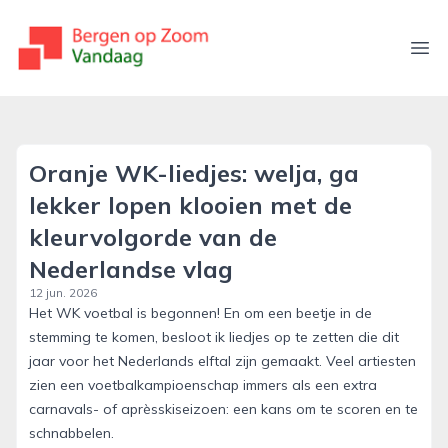
bergenopzoomvandaag.nl
Ope
Oranje WK-liedjes: welja, ga
lekker lopen klooien met de
kleurvolgorde van de
Nederlandse vlag
12 jun. 2026
Het WK voetbal is begonnen! En om een beetje in de
stemming te komen, besloot ik liedjes op te zetten die dit
jaar voor het Nederlands elftal zijn gemaak­­­­­t. Veel artiesten
zien een voetbalkampioenschap immers als een extra
carnavals- of après­skiseizoen: een kans om te scoren en te
schnabbelen.