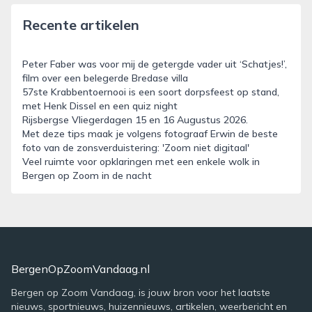
Recente artikelen
Peter Faber was voor mij de getergde vader uit ‘Schatjes!’,
film over een belegerde Bredase villa
57ste Krabbentoernooi is een soort dorpsfeest op stand,
met Henk Dissel en een quiz night
Rijsbergse Vliegerdagen 15 en 16 Augustus 2026.
Met deze tips maak je volgens fotograaf Erwin de beste
foto van de zonsverduistering: 'Zoom niet digitaal'
Veel ruimte voor opklaringen met een enkele wolk in
Bergen op Zoom in de nacht
BergenOpZoomVandaag.nl
Bergen op Zoom Vandaag, is jouw bron voor het laatste
nieuws, sportnieuws, huizennieuws, artikelen, weerbericht en