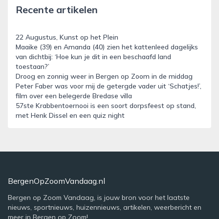
Recente artikelen
22 Augustus, Kunst op het Plein
Maaike (39) en Amanda (40) zien het kattenleed dagelijks
van dichtbij: ‘Hoe kun je dit in een beschaafd land
toestaan?’
Droog en zonnig weer in Bergen op Zoom in de middag
Peter Faber was voor mij de getergde vader uit ‘Schatjes!’,
film over een belegerde Bredase villa
57ste Krabbentoernooi is een soort dorpsfeest op stand,
met Henk Dissel en een quiz night
BergenOpZoomVandaag.nl
Bergen op Zoom Vandaag, is jouw bron voor het laatste
nieuws, sportnieuws, huizennieuws, artikelen, weerbericht en
meer in Bergen op Zoom!