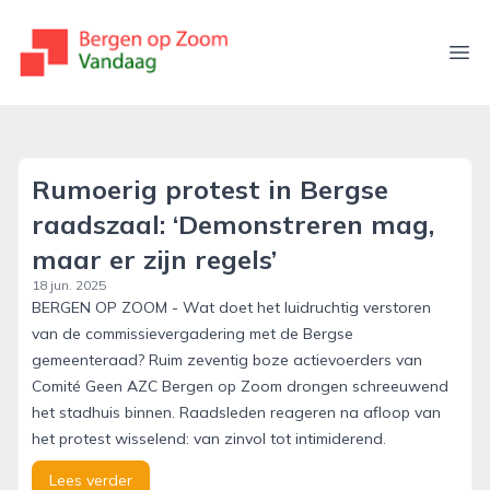
bergenopzoomvandaag.nl
Ope
Rumoerig protest in Bergse
raadszaal: ‘Demonstreren mag,
maar er zijn regels’
18 jun. 2025
BERGEN OP ZOOM - Wat doet het luidruchtig verstoren
van de commissievergadering met de Bergse
gemeenteraad? Ruim zeventig boze actievoerders van
Comité Geen AZC Bergen op Zoom drongen schreeuwend
het stadhuis binnen. Raadsleden reageren na afloop van
het protest wisselend: van zinvol tot intimiderend.
Lees verder