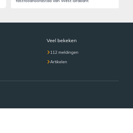
fastfoodhoofdstad van West-Brabant
Veel bekeken
112 meldingen
Artikelen