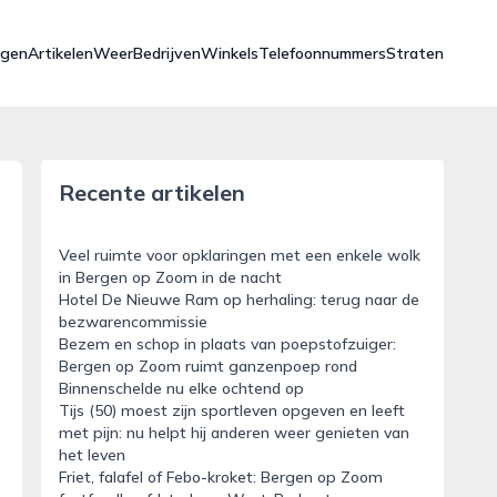
ngen
Artikelen
Weer
Bedrijven
Winkels
Telefoonnummers
Straten
Recente artikelen
Veel ruimte voor opklaringen met een enkele wolk
in Bergen op Zoom in de nacht
Hotel De Nieuwe Ram op herhaling: terug naar de
bezwarencommissie
Bezem en schop in plaats van poepstofzuiger:
Bergen op Zoom ruimt ganzenpoep rond
Binnenschelde nu elke ochtend op
Tijs (50) moest zijn sportleven opgeven en leeft
met pijn: nu helpt hij anderen weer genieten van
het leven
Friet, falafel of Febo-kroket: Bergen op Zoom