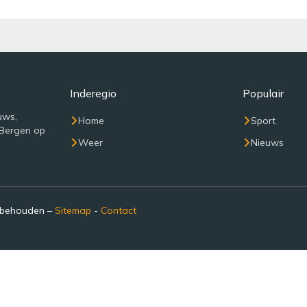
Inderegio
Populair
uws,
Home
Sport
 Bergen op
Weer
Nieuws
rbehouden –
Sitemap
-
Contact