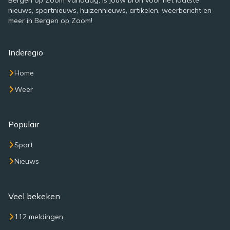
Bergen op Zoom Vandaag, is jouw bron voor het laatste
nieuws, sportnieuws, huizennieuws, artikelen, weerbericht en
meer in Bergen op Zoom!
Inderegio
Home
Weer
Populair
Sport
Nieuws
Veel bekeken
112 meldingen