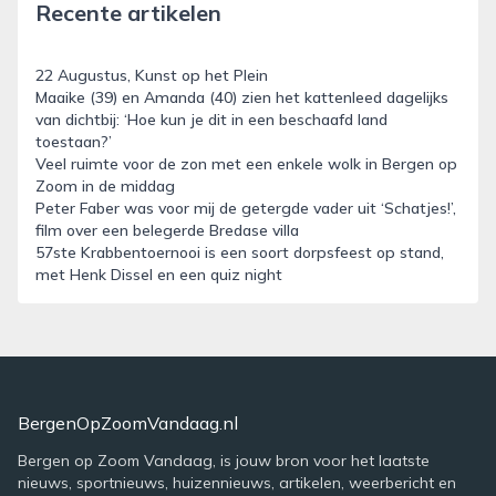
Recente artikelen
22 Augustus, Kunst op het Plein
Maaike (39) en Amanda (40) zien het kattenleed dagelijks
van dichtbij: ‘Hoe kun je dit in een beschaafd land
toestaan?’
Veel ruimte voor de zon met een enkele wolk in Bergen op
Zoom in de middag
Peter Faber was voor mij de getergde vader uit ‘Schatjes!’,
film over een belegerde Bredase villa
57ste Krabbentoernooi is een soort dorpsfeest op stand,
met Henk Dissel en een quiz night
BergenOpZoomVandaag.nl
Bergen op Zoom Vandaag, is jouw bron voor het laatste
nieuws, sportnieuws, huizennieuws, artikelen, weerbericht en