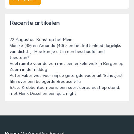
Recente artikelen
22 Augustus, Kunst op het Plein
Maaike (39) en Amanda (40) zien het kattenleed dagelijks
van dichtbij: ‘Hoe kun je dit in een beschaafd land
toestaan?’
Veel ruimte voor de zon met een enkele wolk in Bergen op
Zoom in de middag
Peter Faber was voor mij de getergde vader uit ‘Schatjes!’,
film over een belegerde Bredase villa
57ste Krabbentoernooi is een soort dorpsfeest op stand,
met Henk Dissel en een quiz night
BergenOpZoomVandaag.nl