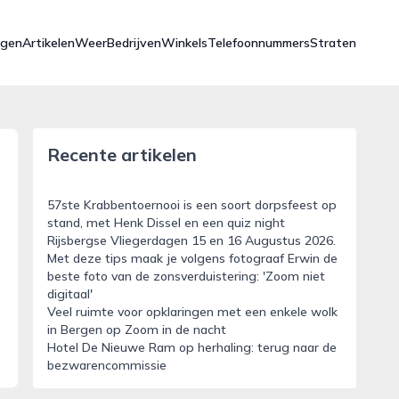
ngen
Artikelen
Weer
Bedrijven
Winkels
Telefoonnummers
Straten
Recente artikelen
57ste Krabbentoernooi is een soort dorpsfeest op
stand, met Henk Dissel en een quiz night
Rijsbergse Vliegerdagen 15 en 16 Augustus 2026.
Met deze tips maak je volgens fotograaf Erwin de
beste foto van de zonsverduistering: 'Zoom niet
digitaal'
Veel ruimte voor opklaringen met een enkele wolk
in Bergen op Zoom in de nacht
Hotel De Nieuwe Ram op herhaling: terug naar de
bezwarencommissie