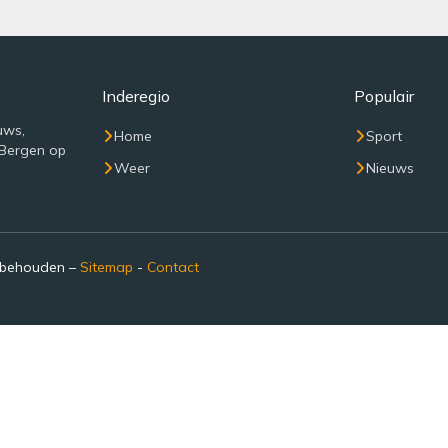
Inderegio
Populair
uws,
Home
Sport
 Bergen op
Weer
Nieuws
rbehouden –
Sitemap
-
Contact