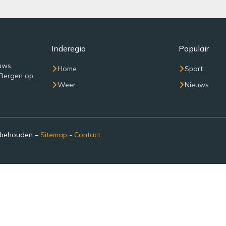
Inderegio
Populair
uws,
Home
Sport
 Bergen op
Weer
Nieuws
rbehouden –
Sitemap
-
Contact