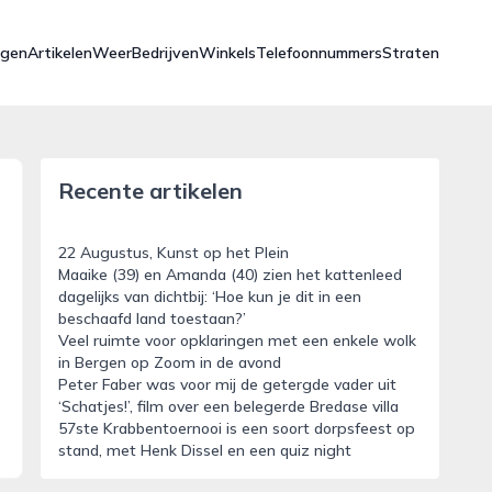
ngen
Artikelen
Weer
Bedrijven
Winkels
Telefoonnummers
Straten
Recente artikelen
22 Augustus, Kunst op het Plein
Maaike (39) en Amanda (40) zien het kattenleed
dagelijks van dichtbij: ‘Hoe kun je dit in een
beschaafd land toestaan?’
Veel ruimte voor opklaringen met een enkele wolk
in Bergen op Zoom in de avond
Peter Faber was voor mij de getergde vader uit
‘Schatjes!’, film over een belegerde Bredase villa
57ste Krabbentoernooi is een soort dorpsfeest op
stand, met Henk Dissel en een quiz night