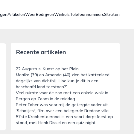
ngen
Artikelen
Weer
Bedrijven
Winkels
Telefoonnummers
Straten
Recente artikelen
22 Augustus, Kunst op het Plein
Maaike (39) en Amanda (40) zien het kattenleed
dagelijks van dichtbij: ‘Hoe kun je dit in een
beschaafd land toestaan?’
Veel ruimte voor de zon met een enkele wolk in
Bergen op Zoom in de middag
Peter Faber was voor mij de getergde vader uit
‘Schatjes!’, film over een belegerde Bredase villa
57ste Krabbentoernooi is een soort dorpsfeest op
stand, met Henk Dissel en een quiz night