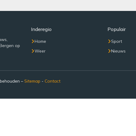
Inderegio
Populair
uws,
Home
Sport
 Bergen op
Weer
Nieuws
rbehouden –
Sitemap
-
Contact