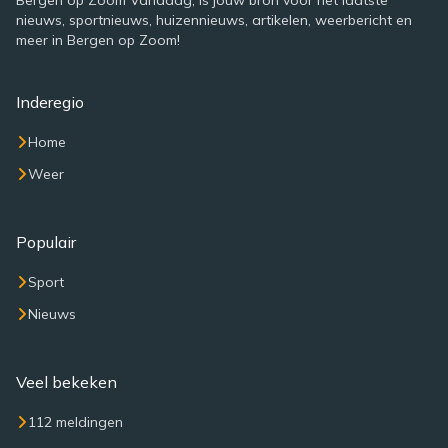
Bergen op Zoom Vandaag, is jouw bron voor het laatste
nieuws, sportnieuws, huizennieuws, artikelen, weerbericht en
meer in Bergen op Zoom!
Inderegio
Home
Weer
Populair
Sport
Nieuws
Veel bekeken
112 meldingen