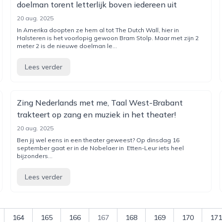
doelman torent letterlijk boven iedereen uit
20 aug. 2025
In Amerika doopten ze hem al tot The Dutch Wall, hier in
Halsteren is het voorlopig gewoon Bram Stolp. Maar met zijn 2
meter 2 is de nieuwe doelman le...
Lees verder
Zing Nederlands met me, Taal West-Brabant
trakteert op zang en muziek in het theater!
20 aug. 2025
Ben jij wel eens in een theater geweest? Op dinsdag 16
september gaat er in de Nobelaer in Etten-Leur iets heel
bijzonders...
Lees verder
164
165
166
167
168
169
170
171