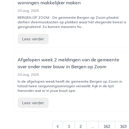
woningen makkelijker maken
20 aug. 2025
BERGEN OP ZOOM - De gemeente Bergen op Zoom plaatst
dertien vleermuiskasten op plekken waar het vliegende beest is
gesignaleerd. Zo kunnen inwoners hu...
Lees verder
Afgelopen week 2 meldingen van de gemeente
over onder meer bouw in Bergen op Zoom
20 aug. 2025
In de afgelopen week heeft de gemeente Bergen op Zoom in
totaal twee vergunningaanvragen verwerkt. Kijk in de lijst
hieronder wat er in jouw buurt spe...
Lees verder
1
2
...
162
163