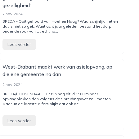
gezelligheid’
2 nov. 2024
BREDA - Ooit gehoord van Hoef en Haag? Waarschijnlijk niet en
dat is niet zo gek. Want acht jaar geleden bestond het dorp
onder de rook van Utrecht no...
Lees verder
West-Brabant maakt werk van asielopvang, op
die ene gemeente na dan
2 nov. 2024
BREDA/ROOSENDAAL - Er zijn nog altijd 1500 minder
opvangplekken dan volgens de Spreidingswet zou moeten.
Maar uit de laatste cijfers blijkt dat ook de...
Lees verder