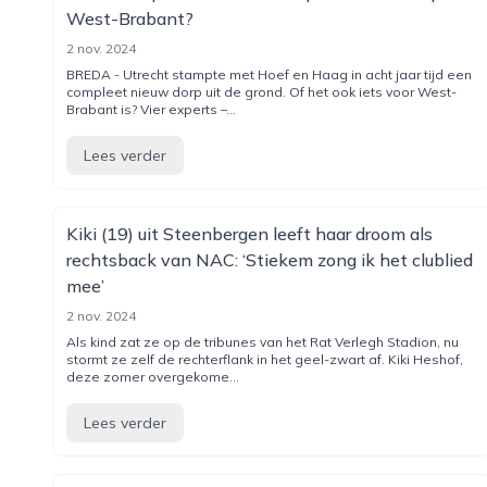
West-Brabant?
2 nov. 2024
BREDA - Utrecht stampte met Hoef en Haag in acht jaar tijd een
compleet nieuw dorp uit de grond. Of het ook iets voor West-
Brabant is? Vier experts –...
Lees verder
Kiki (19) uit Steenbergen leeft haar droom als
rechtsback van NAC: ‘Stiekem zong ik het clublied
mee’
2 nov. 2024
Als kind zat ze op de tribunes van het Rat Verlegh Stadion, nu
stormt ze zelf de rechterflank in het geel-zwart af. Kiki Heshof,
deze zomer overgekome...
Lees verder