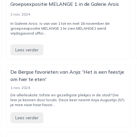
Groepsexpositie MELANGE 1 in de Galerie Arsis
2 nov. 2024
In Galerie Arsis is van van 1 tot en met 16 november de
groepsexpositie MELANGE 1 te zien.MELANGE1 werd
vrijdagavond offici...
Lees verder
De Bergse favorieten van Anja: 'Het is een feestje
om hier te eten'
1 nov. 2024
De allerleukste, tofste en gezelligste plekjes in de stad? Die
leer je kennen door locals. Deze keer neemt Anja Augustijn (57)
je mee naar haar favori...
Lees verder