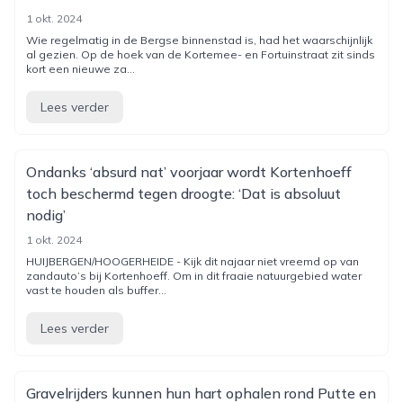
1 okt. 2024
Wie regelmatig in de Bergse binnenstad is, had het waarschijnlijk
al gezien. Op de hoek van de Kortemee- en Fortuinstraat zit sinds
kort een nieuwe za...
Lees verder
Ondanks ‘absurd nat’ voorjaar wordt Kortenhoeff
toch beschermd tegen droogte: ‘Dat is absoluut
nodig’
1 okt. 2024
HUIJBERGEN/HOOGERHEIDE - Kijk dit najaar niet vreemd op van
zandauto’s bij Kortenhoeff. Om in dit fraaie natuurgebied water
vast te houden als buffer...
Lees verder
Gravelrijders kunnen hun hart ophalen rond Putte en