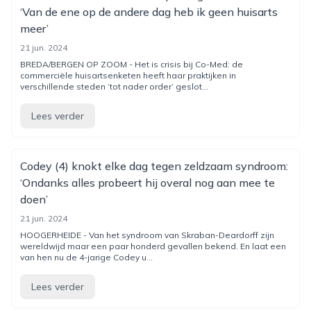
‘Van de ene op de andere dag heb ik geen huisarts
meer’
21 jun. 2024
BREDA/BERGEN OP ZOOM - Het is crisis bij Co-Med: de
commerciële huisartsenketen heeft haar praktijken in
verschillende steden ‘tot nader order’ geslot...
Lees verder
Codey (4) knokt elke dag tegen zeldzaam syndroom:
‘Ondanks alles probeert hij overal nog aan mee te
doen’
21 jun. 2024
HOOGERHEIDE - Van het syndroom van Skraban-Deardorff zijn
wereldwijd maar een paar honderd gevallen bekend. En laat een
van hen nu de 4-jarige Codey u...
Lees verder