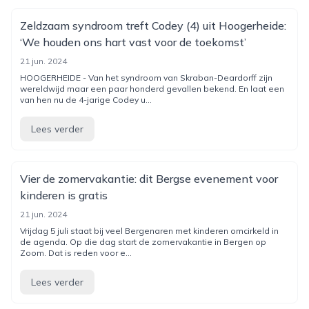
Zeldzaam syndroom treft Codey (4) uit Hoogerheide:
‘We houden ons hart vast voor de toekomst’
21 jun. 2024
HOOGERHEIDE - Van het syndroom van Skraban-Deardorff zijn
wereldwijd maar een paar honderd gevallen bekend. En laat een
van hen nu de 4-jarige Codey u...
Lees verder
Vier de zomervakantie: dit Bergse evenement voor
kinderen is gratis
21 jun. 2024
Vrijdag 5 juli staat bij veel Bergenaren met kinderen omcirkeld in
de agenda. Op die dag start de zomervakantie in Bergen op
Zoom. Dat is reden voor e...
Lees verder