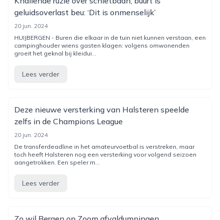
Knallende ruzie over schietbaan, buurt is
geluidsoverlast beu: ‘Dit is onmenselijk’
20 jun. 2024
HUIJBERGEN - Buren die elkaar in de tuin niet kunnen verstaan, een
campinghouder wiens gasten klagen: volgens omwonenden
groeit het geknal bij kleidui...
Lees verder
Deze nieuwe versterking van Halsteren speelde
zelfs in de Champions League
20 jun. 2024
De transferdeadline in het amateurvoetbal is verstreken, maar
toch heeft Halsteren nog een versterking voor volgend seizoen
aangetrokken. Een speler m...
Lees verder
Zo wil Bergen op Zoom afvaldumpingen