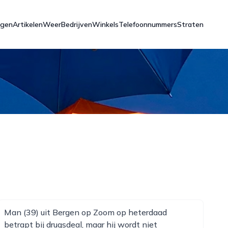
ngen
Artikelen
Weer
Bedrijven
Winkels
Telefoonnummers
Straten
Man (39) uit Bergen op Zoom op heterdaad
betrapt bij drugsdeal, maar hij wordt niet