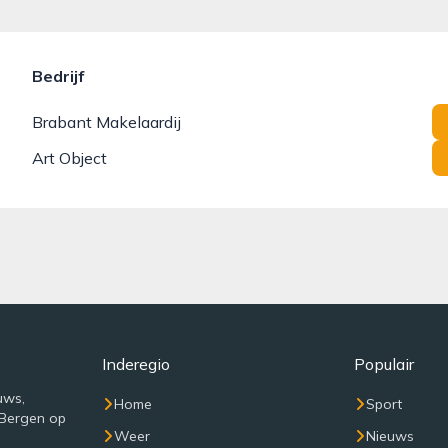
Bedrijf
Brabant Makelaardij
Art Object
Inderegio
Populair
uws,
Home
Sport
 Bergen op
Weer
Nieuws