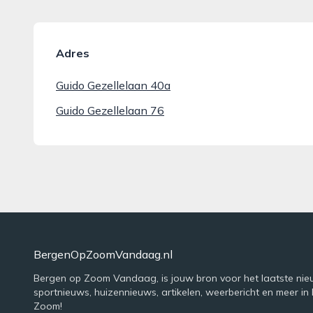
Adres
Guido Gezellelaan 40a
Guido Gezellelaan 76
BergenOpZoomVandaag.nl
Bergen op Zoom Vandaag, is jouw bron voor het laatste nie
sportnieuws, huizennieuws, artikelen, weerbericht en meer in
Zoom!