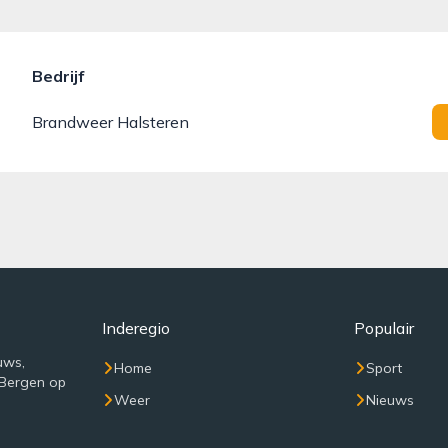
Bedrijf
Brandweer Halsteren
Inderegio
Populair
uws,
Home
Sport
 Bergen op
Weer
Nieuws