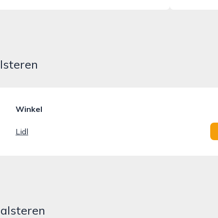
lsteren
Winkel
Lidl
Halsteren