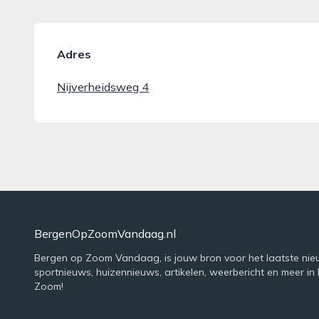
Adres
Nijverheidsweg 4
BergenOpZoomVandaag.nl
Bergen op Zoom Vandaag, is jouw bron voor het laatste nie
sportnieuws, huizennieuws, artikelen, weerbericht en meer in
Zoom!