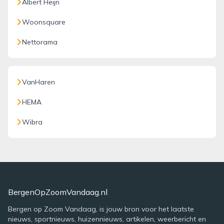
Albert Heijn
Woonsquare
Nettorama
VanHaren
HEMA
Wibra
BergenOpZoomVandaag.nl
Bergen op Zoom Vandaag, is jouw bron voor het laatste
nieuws, sportnieuws, huizennieuws, artikelen, weerbericht en