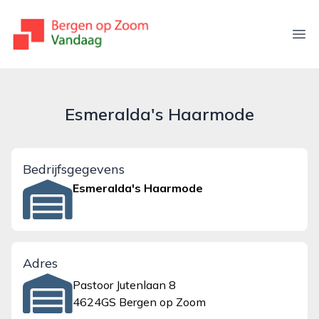
bergenopzoomvandaag.nl
Ope
Esmeralda's Haarmode
Bedrijfsgegevens
Esmeralda's Haarmode
Adres
Pastoor Jutenlaan 8
4624GS Bergen op Zoom